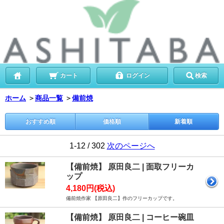
カート
ログイン
検索
ホーム
＞
商品一覧
＞
備前焼
おすすめ順
価格順
新着順
1-12 / 302
次のページへ
【備前焼】 原田良二 | 面取フリーカ
ップ
4,180円(税込)
備前焼作家 【原田良二】作のフリーカップです。
【備前焼】 原田良二 | コーヒー碗皿