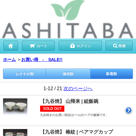
カート
ログイン
検索
ホーム
＞
お買い得 - SALE!!
おすすめ順
価格順
新着順
1-12 / 21
次のページへ
【九谷焼】 山帰来 | 組飯碗
SOLD OUT
九谷焼きのお買い得品(セール)のペアの飯碗です。
【九谷焼】 椿紋 | ペアマグカップ