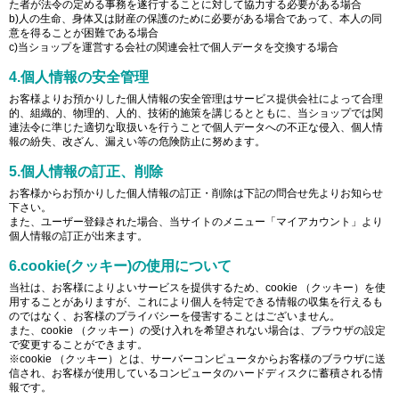
た者が法令の定める事務を遂行することに対して協力する必要がある場合
b)人の生命、身体又は財産の保護のために必要がある場合であって、本人の同
意を得ることが困難である場合
c)当ショップを運営する会社の関連会社で個人データを交換する場合
4.個人情報の安全管理
お客様よりお預かりした個人情報の安全管理はサービス提供会社によって合理
的、組織的、物理的、人的、技術的施策を講じるとともに、当ショップでは関
連法令に準じた適切な取扱いを行うことで個人データへの不正な侵入、個人情
報の紛失、改ざん、漏えい等の危険防止に努めます。
5.個人情報の訂正、削除
お客様からお預かりした個人情報の訂正・削除は下記の問合せ先よりお知らせ
下さい。
また、ユーザー登録された場合、当サイトのメニュー「マイアカウント」より
個人情報の訂正が出来ます。
6.cookie(クッキー)の使用について
当社は、お客様によりよいサービスを提供するため、cookie （クッキー）を使
用することがありますが、これにより個人を特定できる情報の収集を行えるも
のではなく、お客様のプライバシーを侵害することはございません。
また、cookie （クッキー）の受け入れを希望されない場合は、ブラウザの設定
で変更することができます。
※cookie （クッキー）とは、サーバーコンピュータからお客様のブラウザに送
信され、お客様が使用しているコンピュータのハードディスクに蓄積される情
報です。