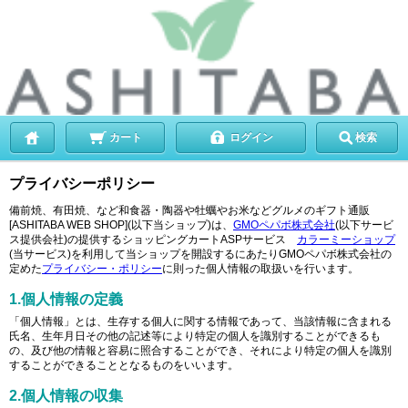
カート
ログイン
検索
プライバシーポリシー
備前焼、有田焼、など和食器・陶器や牡蠣やお米などグルメのギフト通販
[ASHITABA WEB SHOP](以下当ショップ)は、
GMOペパボ株式会社
(以下サービ
ス提供会社)の提供するショッピングカートASPサービス
カラーミーショップ
(当サービス)を利用して当ショップを開設するにあたりGMOペパボ株式会社の
定めた
プライバシー・ポリシー
に則った個人情報の取扱いを行います。
1.個人情報の定義
「個人情報」とは、生存する個人に関する情報であって、当該情報に含まれる
氏名、生年月日その他の記述等により特定の個人を識別することができるも
の、及び他の情報と容易に照合することができ、それにより特定の個人を識別
することができることとなるものをいいます。
2.個人情報の収集