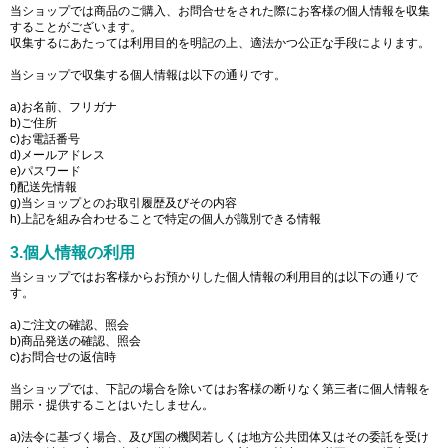
当ショップでは商品のご購入、お問合せをされた際にお客様の個人情報を収集
することがございます。
収集するにあたっては利用目的を明記の上、適法かつ公正な手段によります。
当ショップで収集する個人情報は以下の通りです。
a)お名前、フリガナ
b)ご住所
c)お電話番号
d)メールアドレス
e)パスワード
f)配送先情報
g)当ショップとのお取引履歴及びその内容
h)上記を組み合わせることで特定の個人が識別できる情報
3.個人情報の利用
当ショップではお客様からお預かりした個人情報の利用目的は以下の通りで
す。
a)ご注文の確認、照会
b)商品発送の確認、照会
c)お問合せの返信時
当ショップでは、下記の場合を除いてはお客様の断りなく第三者に個人情報を
開示・提供することはいたしません。
a)法令に基づく場合、及び国の機関若しくは地方公共団体又はその委託を受け