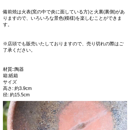
備前焼は火表(窯の中で炎に面している方)と火裏(裏側)があ
りますので、いろいろな景色(模様)を楽しむことができま
す。
※店頭でも販売いたしておりますので、売り切れの際はご
了承ください。
材質::陶器
箱:紙箱
サイズ
高さ: 約3.9cm
径: 約15.5cm