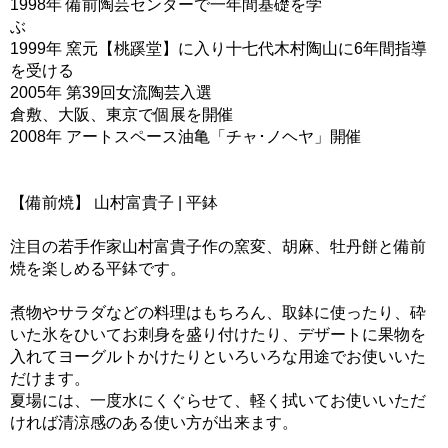
1998年 備前陶芸センターで一年間基礎を学
ぶ
1999年 窯元【桃蹊堂】に入り十七代木村陶山に6年間指導
を受ける
2005年 第39回女流陶芸入選
倉敷、大阪、東京で個展を開催
2008年 アートスペース油亀「チャ･ノヘヤ」開催
【備前焼】 山村富貴子 | 平鉢
注目の若手作家山村富貴子作の窯変、胡麻、牡丹餅と備前
焼を楽しめる平鉢です。
煮物やサラダなどの料理はもちろん、取鉢に使ったり、砕
いた氷をひいてお刺身を盛り付けたり、デザートに果物を
入れてヨーグルトかけたりといろいろな用途でお使いいた
だけます。
夏場には、一度水にくぐらせて、軽く拭いてお使いいただ
ければ清涼感のある使い方が出来ます。