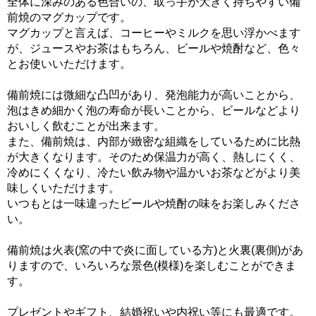
全体に深みのある色合いの、取っ手が大きく持ちやすい備
前焼のマグカップです。
マグカップと言えば、コーヒーやミルクを思い浮かべます
が、ジュースやお茶はもちろん、ビールや焼酎など、色々
とお使いいただけます。
備前焼には微細な凸凹があり、発泡能力が高いことから、
泡はきめ細かく泡の寿命が長いことから、ビールなどより
おいしく飲むことが出来ます。
また、備前焼は、内部が緻密な組織をしているために比熱
が大きくなります。そのため保温力が高く、熱しにくく、
冷めにくくなり、冷たい飲み物や温かいお茶などがより美
味しくいただけます。
いつもとは一味違ったビールや焼酎の味をお楽しみくださ
い。
備前焼は火表(窯の中で炎に面している方)と火裏(裏側)があ
りますので、いろいろな景色(模様)を楽しむことができま
す。
プレゼントやギフト、結婚祝いや内祝い等にも最適です。