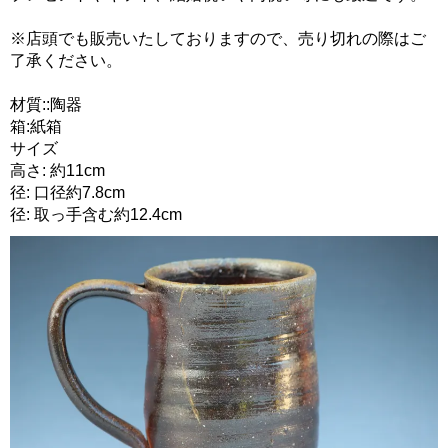
※店頭でも販売いたしておりますので、売り切れの際はご
了承ください。
材質::陶器
箱:紙箱
サイズ
高さ: 約11cm
径: 口径約7.8cm
径: 取っ手含む約12.4cm