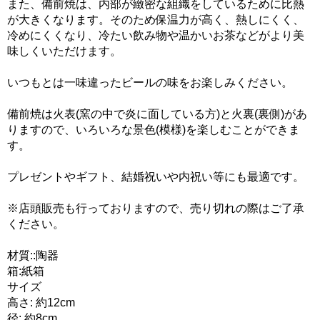
また、備前焼は、内部が緻密な組織をしているために比熱
が大きくなります。そのため保温力が高く、熱しにくく、
冷めにくくなり、冷たい飲み物や温かいお茶などがより美
味しくいただけます。
いつもとは一味違ったビールの味をお楽しみください。
備前焼は火表(窯の中で炎に面している方)と火裏(裏側)があ
りますので、いろいろな景色(模様)を楽しむことができま
す。
プレゼントやギフト、結婚祝いや内祝い等にも最適です。
※店頭販売も行っておりますので、売り切れの際はご了承
ください。
材質::陶器
箱:紙箱
サイズ
高さ: 約12cm
径: 約8cm