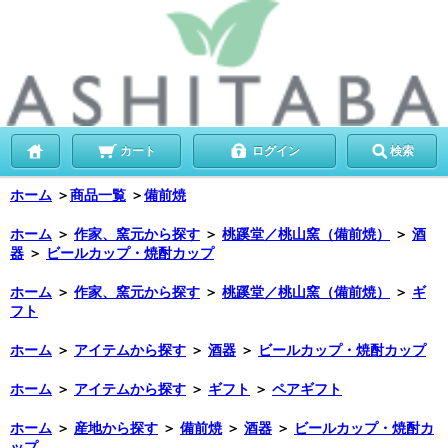
カート
ログイン
検索
ホーム
＞
商品一覧
＞
備前焼
ホーム
＞
作家、窯元から探す
＞
桃蹊堂／桃山窯（備前焼）
＞
酒
器
＞
ビールカップ・焼酎カップ
ホーム
＞
作家、窯元から探す
＞
桃蹊堂／桃山窯（備前焼）
＞
ギ
フト
ホーム
＞
アイテムから探す
＞
酒器
＞
ビールカップ・焼酎カップ
ホーム
＞
アイテムから探す
＞
ギフト
＞
ペアギフト
ホーム
＞
産地から探す
＞
備前焼
＞
酒器
＞
ビールカップ・焼酎カ
ップ