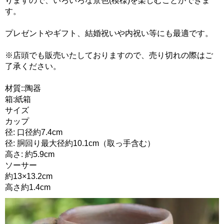
りますので、いろいろな景色(模様)を楽しむことができま
す。
プレゼントやギフト、結婚祝いや内祝い等にも最適です。
※店頭でも販売いたしておりますので、売り切れの際はご
了承ください。
材質::陶器
箱:紙箱
サイズ
カップ
径: 口径約7.4cm
径: 胴回り最大径約10.1cm（取っ手含む）
高さ: 約5.9cm
ソーサー
約13×13.2cm
高さ約1.4cm