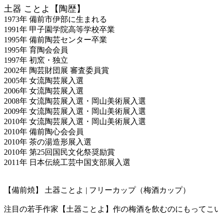
土器 ことよ【陶歴】
1973年 備前市伊部に生まれる
1991年 甲子園学院高等学校卒業
1995年 備前陶芸センター卒業
1995年 育陶会会員
1997年 初窯・独立
2002年 陶芸財団展 審査委員賞
2005年 女流陶芸展入選
2006年 女流陶芸展入選
2008年 女流陶芸展入選・岡山美術展入選
2009年 女流陶芸展入選・岡山美術展入選
2010年 女流陶芸展入選・岡山美術展入選
2010年 備前陶心会会員
2010年 茶の湯造形展入選
2010年 第25回国民文化祭奨励賞
2011年 日本伝統工芸中国支部展入選
【備前焼】 土器ことよ | フリーカップ（梅酒カップ）
注目の若手作家【土器ことよ】作の梅酒を飲むのにもってこ