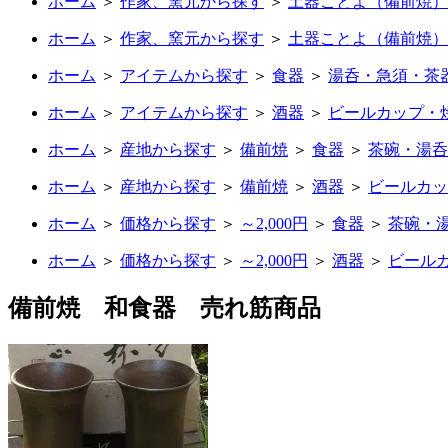
ホーム
＞
作家、窯元から探す
＞
土器ことよ（備前焼）
ホーム
＞
作家、窯元から探す
＞
土器ことよ（備前焼）
ホーム
＞
アイテムから探す
＞
食器
＞
湯呑・急須・茶
ホーム
＞
アイテムから探す
＞
酒器
＞
ビールカップ・
ホーム
＞
産地から探す
＞
備前焼
＞
食器
＞
茶碗・湯呑
ホーム
＞
産地から探す
＞
備前焼
＞
酒器
＞
ビールカッ
ホーム
＞
価格から探す
＞
～2,000円
＞
食器
＞
茶碗・
ホーム
＞
価格から探す
＞
～2,000円
＞
酒器
＞
ビール
備前焼 和食器 売れ筋商品