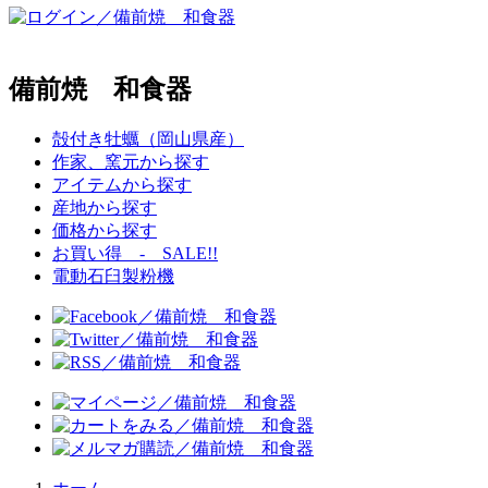
備前焼 和食器
殻付き牡蠣（岡山県産）
作家、窯元から探す
アイテムから探す
産地から探す
価格から探す
お買い得 - SALE!!
電動石臼製粉機