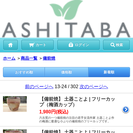
カート
ログイン
検索
ホーム
＞
商品一覧
＞
備前焼
おすすめ順
価格順
新着順
前のページへ
13-24 / 302
次のページへ
【備前焼】 土器ことよ | フリーカッ
プ（梅酒カップ）
1,980円(税込)
六古窯の一つ備前焼の注目の若手女流作家 土器ことよ作
の梅酒に最適な小ぶりの備前焼のフリーカップです。
【備前焼】 土器ことよ | フリーカッ