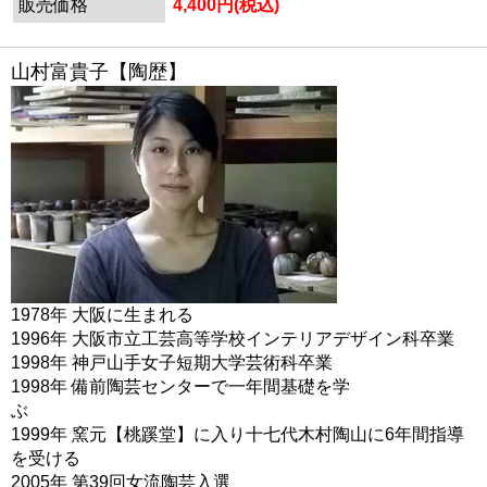
販売価格
4,400円(税込)
山村富貴子【陶歴】
1978年 大阪に生まれる
1996年 大阪市立工芸高等学校インテリアデザイン科卒業
1998年 神戸山手女子短期大学芸術科卒業
1998年 備前陶芸センターで一年間基礎を学
ぶ
1999年 窯元【桃蹊堂】に入り十七代木村陶山に6年間指導
を受ける
2005年 第39回女流陶芸入選