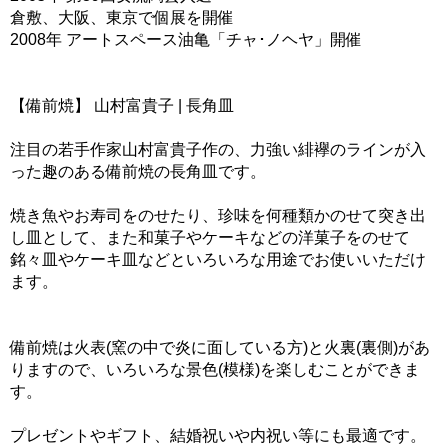
倉敷、大阪、東京で個展を開催
2008年 アートスペース油亀「チャ･ノヘヤ」開催
【備前焼】 山村富貴子 | 長角皿
注目の若手作家山村富貴子作の、力強い緋襷のラインが入
った趣のある備前焼の長角皿です。
焼き魚やお寿司をのせたり、珍味を何種類かのせて突き出
し皿として、また和菓子やケーキなどの洋菓子をのせて
銘々皿やケーキ皿などといろいろな用途でお使いいただけ
ます。
備前焼は火表(窯の中で炎に面している方)と火裏(裏側)があ
りますので、いろいろな景色(模様)を楽しむことができま
す。
プレゼントやギフト、結婚祝いや内祝い等にも最適です。