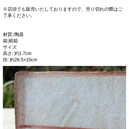
※店頭でも販売いたしておりますので、売り切れの際はご
了承ください。
材質::陶器
箱:紙箱
サイズ
高さ: 約1.7cm
径: 約26.5×10cm