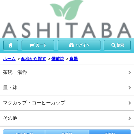
カート
ログイン
検索
ホーム
＞
産地から探す
＞
備前焼
＞
食器
茶碗・湯呑
皿・鉢
マグカップ・コーヒーカップ
その他