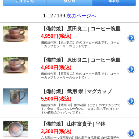
おすすめ順
価格順
新着順
1-12 / 139
次のページへ
【備前焼】 原田良二 | コーヒー碗皿
4,950円(税込)
備前焼作家 【原田良二】作のコーヒー碗皿です。コーヒ
ーカップとソーサーのセットです。
【備前焼】 原田良二 | コーヒー碗皿
4,950円(税込)
備前焼作家 【原田良二】作のコーヒー碗皿です。コーヒ
ーカップとソーサーのセットです。
【備前焼】 武用 崇 | マグカップ
5,500円(税込)
備前焼作家 【武用 崇】作の胡麻（ごま）のマグカップで
す。全体に深みのある色合いの、大きい取っ手の持ちや
すい備前焼のマグカップです。
【備前焼】 山村富貴子 | 平鉢
3,300円(税込)
六古窯の一つ備前焼の注目の若手女流作家 山村富貴子作