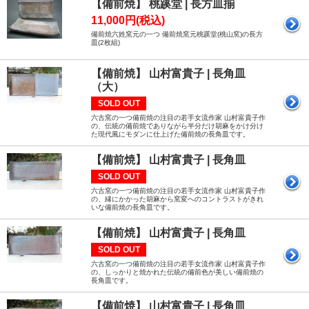
【備前焼】 桃蹊堂 | 長方皿揃
11,000円(税込)
備前焼六姓窯元の一つ 備前焼窯元桃蹊堂(桃山窯)の長方
皿(2枚組)
【備前焼】 山村富貴子 | 長角皿
（大）
SOLD OUT
六古窯の一つ備前焼の注目の若手女流作家 山村富貴子作
の、伝統の備前焼でありながら半分だけ胡麻をかけ分け
た現代風にモダンに仕上げた備前焼の長角皿です。
【備前焼】 山村富貴子 | 長角皿
SOLD OUT
六古窯の一つ備前焼の注目の若手女流作家 山村富貴子作
の、縁にかかった胡麻から窯変へのコントラストがきれ
いな備前焼の長角皿です。
【備前焼】 山村富貴子 | 長角皿
SOLD OUT
六古窯の一つ備前焼の注目の若手女流作家 山村富貴子作
の、しっかりと焼かれた伝統の備前色が美しい備前焼の
長角皿です。
【備前焼】 山村富貴子 | 長角皿