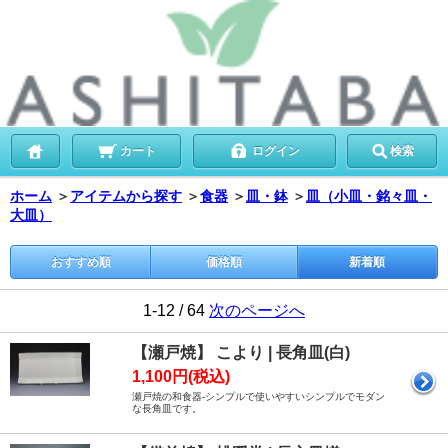
カート
ログイン
検索
ホーム
＞
アイテムから探す
＞
食器
＞
皿・鉢
＞
皿（小皿・銘々皿・
大皿）
おすすめ順
価格順
新着順
1-12 / 64
次のページへ
【瀬戸焼】 こより | 長角皿(白)
1,100円(税込)
瀬戸焼の和食器-シンプルで使いやすいシンプルでモダン
な長角皿です。