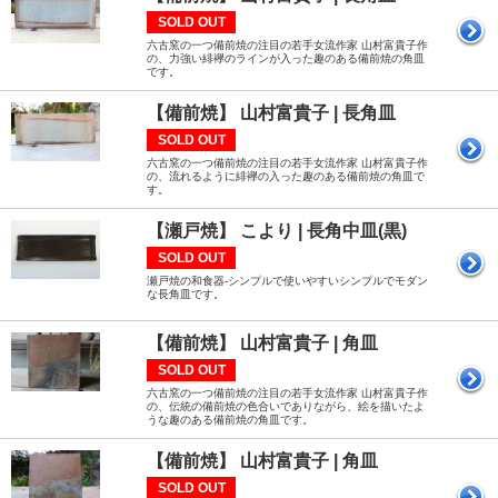
SOLD OUT
六古窯の一つ備前焼の注目の若手女流作家 山村富貴子作
の、力強い緋襷のラインが入った趣のある備前焼の角皿
です。
【備前焼】 山村富貴子 | 長角皿
SOLD OUT
六古窯の一つ備前焼の注目の若手女流作家 山村富貴子作
の、流れるように緋襷の入った趣のある備前焼の角皿で
す。
【瀬戸焼】 こより | 長角中皿(黒)
SOLD OUT
瀬戸焼の和食器-シンプルで使いやすいシンプルでモダン
な長角皿です。
【備前焼】 山村富貴子 | 角皿
SOLD OUT
六古窯の一つ備前焼の注目の若手女流作家 山村富貴子作
の、伝統の備前焼の色合いでありながら、絵を描いたよ
うな趣のある備前焼の角皿です。
【備前焼】 山村富貴子 | 角皿
SOLD OUT