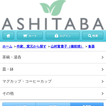
カート
ログイン
検索
ホーム
＞
作家、窯元から探す
＞
山村富貴子（備前焼）
＞
食器
茶碗・湯呑
皿・鉢
マグカップ・コーヒーカップ
その他