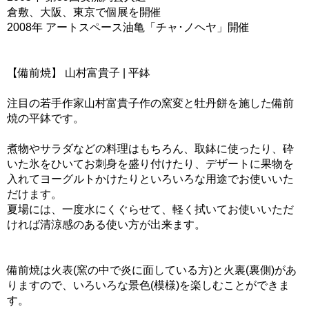
倉敷、大阪、東京で個展を開催
2008年 アートスペース油亀「チャ･ノヘヤ」開催
【備前焼】 山村富貴子 | 平鉢
注目の若手作家山村富貴子作の窯変と牡丹餅を施した備前
焼の平鉢です。
煮物やサラダなどの料理はもちろん、取鉢に使ったり、砕
いた氷をひいてお刺身を盛り付けたり、デザートに果物を
入れてヨーグルトかけたりといろいろな用途でお使いいた
だけます。
夏場には、一度水にくぐらせて、軽く拭いてお使いいただ
ければ清涼感のある使い方が出来ます。
備前焼は火表(窯の中で炎に面している方)と火裏(裏側)があ
りますので、いろいろな景色(模様)を楽しむことができま
す。