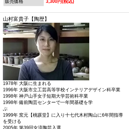
販売価格
3,300円(税込)
山村富貴子【陶歴】
1978年 大阪に生まれる
1996年 大阪市立工芸高等学校インテリアデザイン科卒業
1998年 神戸山手女子短期大学芸術科卒業
1998年 備前陶芸センターで一年間基礎を学
ぶ
1999年 窯元【桃蹊堂】に入り十七代木村陶山に6年間指導
を受ける
2005年 第39回女流陶芸入選