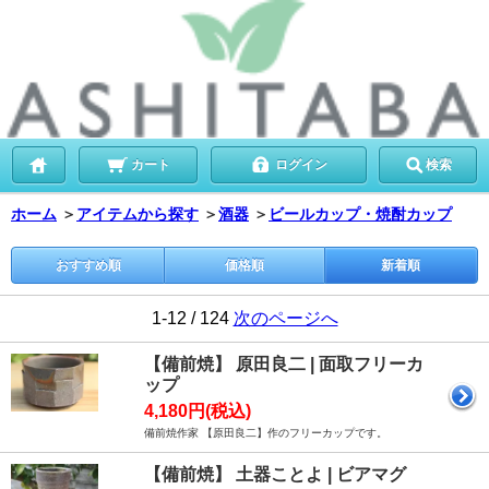
カート
ログイン
検索
ホーム
＞
アイテムから探す
＞
酒器
＞
ビールカップ・焼酎カップ
おすすめ順
価格順
新着順
1-12 / 124
次のページへ
【備前焼】 原田良二 | 面取フリーカ
ップ
4,180円(税込)
備前焼作家 【原田良二】作のフリーカップです。
【備前焼】 土器ことよ | ビアマグ