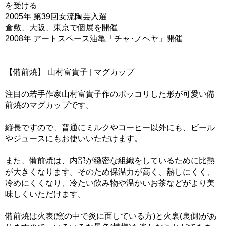
を受ける
2005年 第39回女流陶芸入選
倉敷、大阪、東京で個展を開催
2008年 アートスペース油亀「チャ･ノヘヤ」開催
【備前焼】 山村富貴子 | マグカップ
注目の若手作家山村富貴子作のポッコリした形が可愛い備
前焼のマグカップです。
縦長ですので、普通にミルクやコーヒー以外にも、ビール
やジュースにもお使いいただけます。
また、備前焼は、内部が緻密な組織をしているために比熱
が大きくなります。そのため保温力が高く、熱しにくく、
冷めにくくなり、冷たい飲み物や温かいお茶などがより美
味しくいただけます。
備前焼は火表(窯の中で炎に面している方)と火裏(裏側)があ