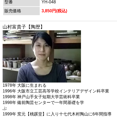
型番
YH-048
販売価格
3,850円(税込)
山村富貴子【陶歴】
1978年 大阪に生まれる
1996年 大阪市立工芸高等学校インテリアデザイン科卒業
1998年 神戸山手女子短期大学芸術科卒業
1998年 備前陶芸センターで一年間基礎を学
ぶ
1999年 窯元【桃蹊堂】に入り十七代木村陶山に6年間指導