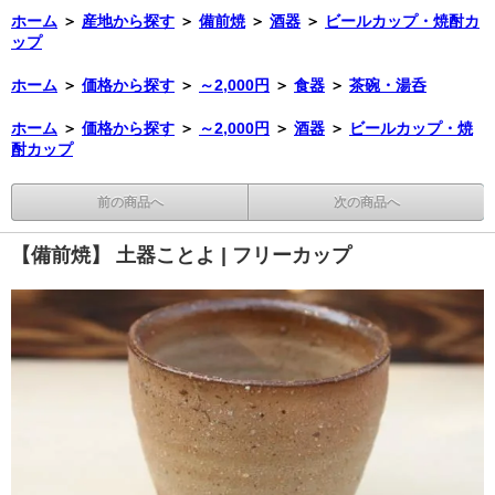
ホーム
＞
産地から探す
＞
備前焼
＞
酒器
＞
ビールカップ・焼酎カ
ップ
ホーム
＞
価格から探す
＞
～2,000円
＞
食器
＞
茶碗・湯呑
ホーム
＞
価格から探す
＞
～2,000円
＞
酒器
＞
ビールカップ・焼
酎カップ
前の商品へ
次の商品へ
【備前焼】 土器ことよ | フリーカップ