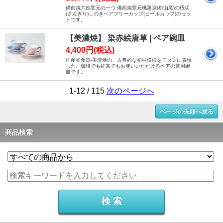
備前焼六姓窯元の一つ 備前焼窯元桃蹊堂(桃山窯)の桟切
(さんぎり)しのぎペアフリーカップ(ビールカップ)のセッ
トです。
【美濃焼】 染赤絵唐草 | ペア碗皿
4,400円(税込)
国産和食器-美濃焼の、古典的な和柄模様をモダンに表現
した、珈琲でも紅茶でもお使いいただけるペアの兼用碗
皿です。
1-12 / 115
次のページへ
ページの先頭へ戻る
商品検索