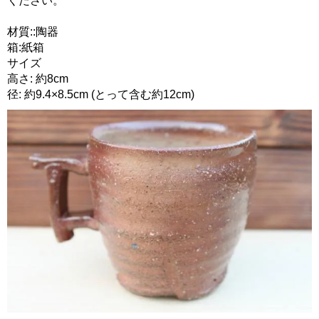
ください。
材質::陶器
箱:紙箱
サイズ
高さ: 約8cm
径: 約9.4×8.5cm (とって含む約12cm)