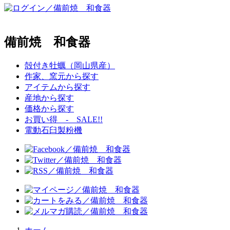
備前焼 和食器
殻付き牡蠣（岡山県産）
作家、窯元から探す
アイテムから探す
産地から探す
価格から探す
お買い得 - SALE!!
電動石臼製粉機