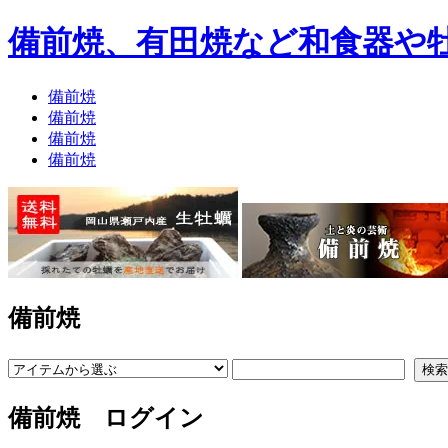
備前焼、有田焼など和食器や
備前焼
備前焼
備前焼
備前焼
備前焼
備前焼 ログイン