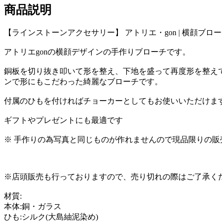
商品説明
【ラインストーンアクセサリー】 アトリエ・gon | 横顔ブロー
アトリエgonの横顔デザインの手作りブローチです。
銅板を切り抜き叩いて形を整え、下地を盛って再度形を整え
ンで形にもこだわった綺麗なブローチです。
付属のひもを付ければチョーカーとしてもお使いいただけま
ギフトやプレゼントにも最適です
※ 手作りの為写真と同じものが作れませんので現品限りの販
※店頭販売も行っておりますので、売り切れの際はご了承く
材質:
本体:銅・ガラス
ひも:シルク(大島紬泥染め)