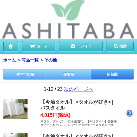
カート
ログイン
検索
ホーム
＞
商品一覧
＞
その他
おすすめ順
価格順
新着順
1-12 / 23
次のページへ
【今治タオル】 <タオルが好き> |
バスタオル
4,015円(税込)
ギフト、プレゼントにも最適な、【今治タオル】愛媛県
今治生まれのふっくらフワフワの白いバスタオルです。
【今治タオル】 <タオルが好き> |