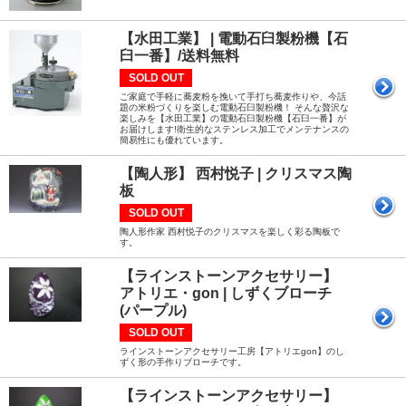
【水田工業】 | 電動石臼製粉機【石
臼一番】/送料無料
SOLD OUT
ご家庭で手軽に蕎麦粉を挽いて手打ち蕎麦作りや、今話
題の米粉づくりを楽しむ電動石臼製粉機！ そんな贅沢な
楽しみを【水田工業】の電動石臼製粉機【石臼一番】が
お届けします!衛生的なステンレス加工でメンテナンスの
簡易性にも優れています。
【陶人形】 西村悦子 | クリスマス陶
板
SOLD OUT
陶人形作家 西村悦子のクリスマスを楽しく彩る陶板で
す。
【ラインストーンアクセサリー】
アトリエ・gon | しずくブローチ
(パープル)
SOLD OUT
ラインストーンアクセサリー工房【アトリエgon】のし
ずく形の手作りブローチです。
【ラインストーンアクセサリー】