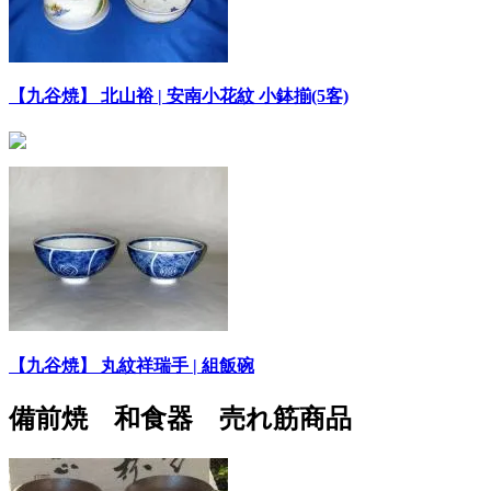
【九谷焼】 北山裕 | 安南小花紋 小鉢揃(5客)
【九谷焼】 丸紋祥瑞手 | 組飯碗
備前焼 和食器 売れ筋商品