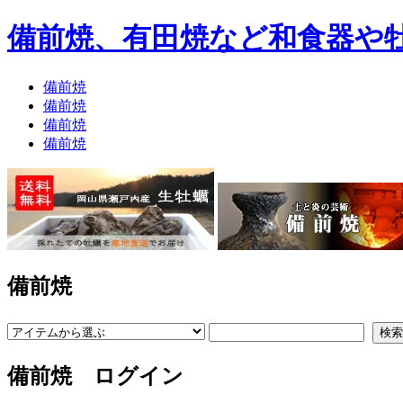
備前焼、有田焼など和食器や
備前焼
備前焼
備前焼
備前焼
備前焼
備前焼 ログイン