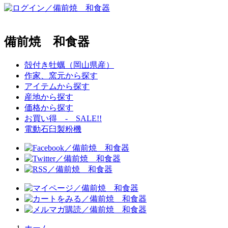
備前焼 和食器
殻付き牡蠣（岡山県産）
作家、窯元から探す
アイテムから探す
産地から探す
価格から探す
お買い得 - SALE!!
電動石臼製粉機