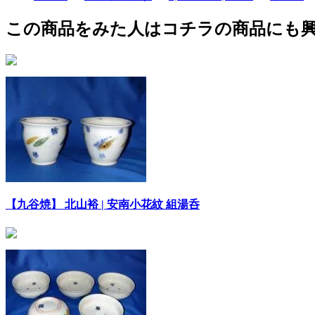
この商品をみた人はコチラの商品にも
【九谷焼】 北山裕 | 安南小花紋 組湯呑