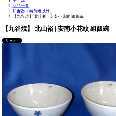
ホーム
商品一覧
和食器（備前焼以外）
【九谷焼】 北山裕 | 安南小花紋 組飯碗
【九谷焼】 北山裕 | 安南小花紋 組飯碗