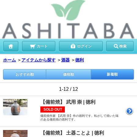
カート
ログイン
検索
ホーム
＞
アイテムから探す
＞
酒器
＞
徳利
おすすめ順
価格順
新着順
1-12 / 12
【備前焼】 武用 崇 | 徳利
SOLD OUT
備前焼作家 【武用 崇】作の徳利です。転がして焼いた味
のある備前焼の徳利です。
【備前焼】 土器ことよ | 徳利