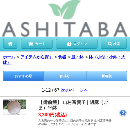
カート
ログイン
検索
ホーム
＞
アイテムから探す
＞
食器
＞
皿・鉢
＞
鉢（小付・小鉢・大
鉢）
おすすめ順
価格順
新着順
1-12 / 67
次のページへ
【備前焼】 山村富貴子 | 胡麻（ご
ま）平鉢
3,300円(税込)
六古窯の一つ備前焼の注目の若手女流作家 山村富貴子作
の胡麻（ごま）のたっぷりかかった平鉢です。