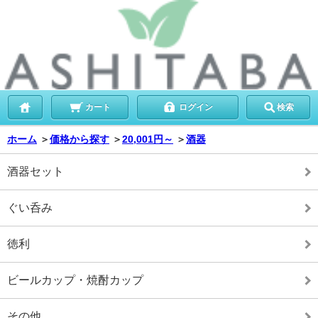
カート
ログイン
検索
ホーム
＞
価格から探す
＞
20,001円～
＞
酒器
酒器セット
ぐい呑み
徳利
ビールカップ・焼酎カップ
その他