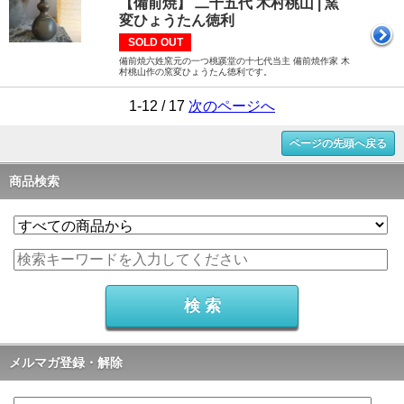
【備前焼】 二十五代 木村桃山 | 窯
変ひょうたん徳利
SOLD OUT
備前焼六姓窯元の一つ桃蹊堂の十七代当主 備前焼作家 木
村桃山作の窯変ひょうたん徳利です。
1-12 / 17
次のページへ
ページの先頭へ戻る
商品検索
メルマガ登録・解除