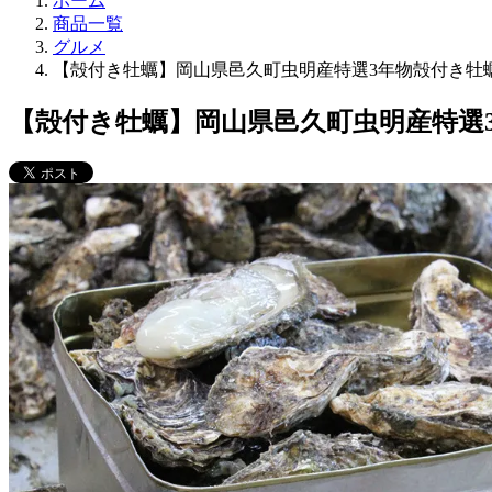
ホーム
商品一覧
グルメ
【殻付き牡蠣】岡山県邑久町虫明産特選3年物殻付き牡蠣5k
【殻付き牡蠣】岡山県邑久町虫明産特選3年