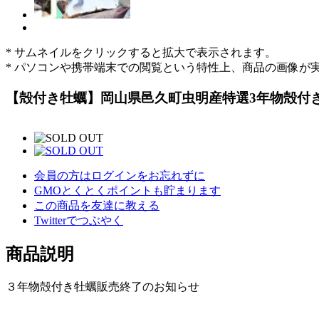
* サムネイルをクリックすると拡大で表示されます。
* パソコンや携帯端末での閲覧という特性上、商品の画像が
【殻付き牡蠣】岡山県邑久町虫明産特選3年物殻付き牡蠣5
会員の方はログインをお忘れずに
GMOとくとくポイントも貯まります
この商品を友達に教える
Twitterでつぶやく
商品説明
３年物殻付き牡蠣販売終了のお知らせ