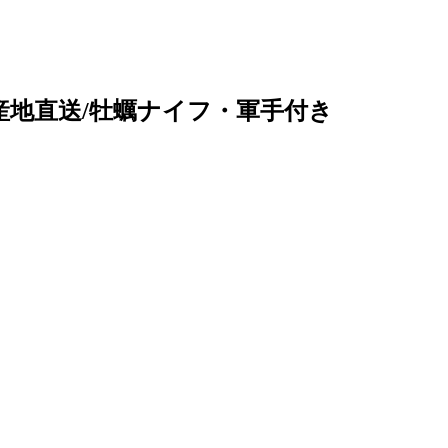
/産地直送/牡蠣ナイフ・軍手付き