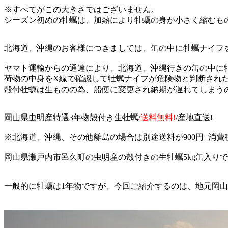
※すべてがこの大きさではございません。
シーズン初めの牡蠣は、加熱により牡蠣の身が小さく縮むも
北海道、沖縄のお客様につきましては、缶の中に牡蠣ナイフ
ヤマト運輸からの通達により、北海道、沖縄行きの缶の中に
荷物の中身をX線で確認して牡蠣ナイフが危険物と判断され
殻付牡蠣は生ものの為、船便に変更され納期が遅れてしまう
岡山県虫明産特選3年物殻付き生牡蠣/
送料無料!
/産地直送!
※北海道、沖縄、その他離島の場合は別途送料が900円+消費
岡山県瀬戸内市邑久町の虫明産の殻付きの生牡蠣5kg缶入り
一般的に牡蠣は1年物ですが、今回ご紹介するのは、地元岡山