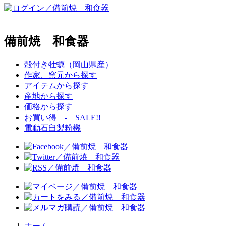
備前焼 和食器
殻付き牡蠣（岡山県産）
作家、窯元から探す
アイテムから探す
産地から探す
価格から探す
お買い得 - SALE!!
電動石臼製粉機