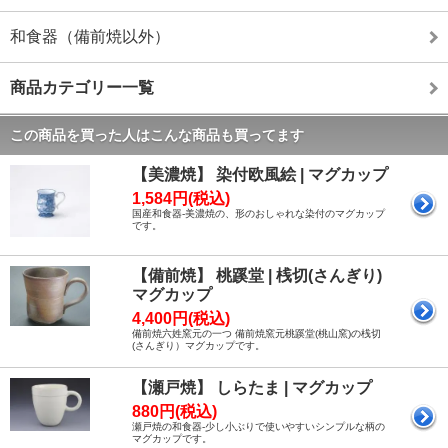
和食器（備前焼以外）
商品カテゴリー一覧
この商品を買った人はこんな商品も買ってます
【美濃焼】 染付欧風絵 | マグカップ
1,584円(税込)
国産和食器-美濃焼の、形のおしゃれな染付のマグカップ
です。
【備前焼】 桃蹊堂 | 桟切(さんぎり)
マグカップ
4,400円(税込)
備前焼六姓窯元の一つ 備前焼窯元桃蹊堂(桃山窯)の桟切
(さんぎり）マグカップです。
【瀬戸焼】 しらたま | マグカップ
880円(税込)
瀬戸焼の和食器-少し小ぶりで使いやすいシンプルな柄の
マグカップです。