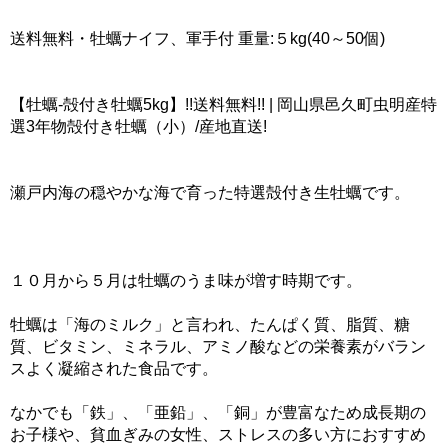
送料無料・牡蠣ナイフ、軍手付 重量:５kg(40～50個)
【牡蠣-殻付き牡蠣5kg】!!送料無料!! | 岡山県邑久町虫明産特
選3年物殻付き牡蠣（小）/産地直送!
瀬戸内海の穏やかな海で育った特選殻付き生牡蠣です。
１０月から５月は牡蠣のうま味が増す時期です。
牡蠣は「海のミルク」と言われ、たんぱく質、脂質、糖
質、ビタミン、ミネラル、アミノ酸などの栄養素がバラン
スよく凝縮された食品です。
なかでも「鉄」、「亜鉛」、「銅」が豊富なため成長期の
お子様や、貧血ぎみの女性、ストレスの多い方におすすめ