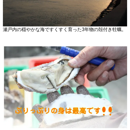
瀬戸内の穏やかな海ですくすく育った3年物の殻付き牡蠣。