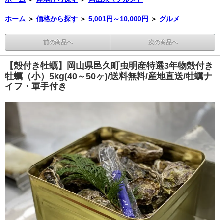
ホーム
＞
価格から探す
＞
5,001円～10,000円
＞
グルメ
前の商品へ
次の商品へ
【殻付き牡蠣】岡山県邑久町虫明産特選3年物殻付き
牡蠣（小）5kg(40～50ヶ)/送料無料/産地直送/牡蠣ナ
イフ・軍手付き