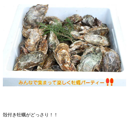
殻付き牡蠣がどっさり！！