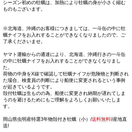
シーズン初めの牡蠣は、加熱により牡蠣の身が小さく縮む
ものもございます。
※北海道、沖縄のお客様につきましては、一斗缶の中に牡
蠣ナイフをお入れすることができなくなりましたので、ご
了承くださいませ。
ヤマト運輸からの通達により、北海道、沖縄行きの一斗缶
の中に牡蠣ナイフをお入れすることができなくなりまし
た。
荷物の中身をX線で確認して牡蠣ナイフが危険物と判断され
た場合、検査員の判断により船便に変更されるという事例
が起きているようです。
殻付牡蠣は生ものの為、船便に変更され納期が遅れてしま
うのを避けるためにもご理解をよろしくお願いいたしま
す。
岡山県虫明産特選3年物殻付き牡蠣（小）/
送料無料!
/産地直
送!