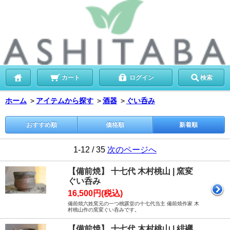
カート
ログイン
検索
ホーム
＞
アイテムから探す
＞
酒器
＞
ぐい呑み
おすすめ順
価格順
新着順
1-12 / 35
次のページへ
【備前焼】 十七代 木村桃山 | 窯変
ぐい呑み
16,500円(税込)
備前焼六姓窯元の一つ桃蹊堂の十七代当主 備前焼作家 木
村桃山作の窯変ぐい呑みです。
【備前焼】 十七代 木村桃山 | 緋襷