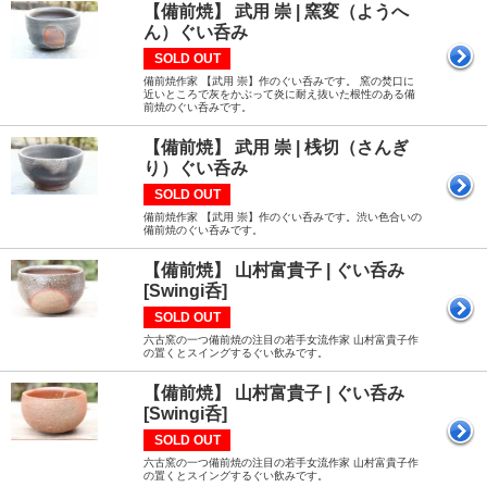
【備前焼】 武用 崇 | 窯変（ようへ
ん）ぐい呑み
SOLD OUT
備前焼作家 【武用 崇】作のぐい呑みです。 窯の焚口に
近いところで灰をかぶって炎に耐え抜いた根性のある備
前焼のぐい呑みです。
【備前焼】 武用 崇 | 桟切（さんぎ
り）ぐい呑み
SOLD OUT
備前焼作家 【武用 崇】作のぐい呑みです。渋い色合いの
備前焼のぐい呑みです。
【備前焼】 山村富貴子 | ぐい呑み
[Swingi呑]
SOLD OUT
六古窯の一つ備前焼の注目の若手女流作家 山村富貴子作
の置くとスイングするぐい飲みです。
【備前焼】 山村富貴子 | ぐい呑み
[Swingi呑]
SOLD OUT
六古窯の一つ備前焼の注目の若手女流作家 山村富貴子作
の置くとスイングするぐい飲みです。