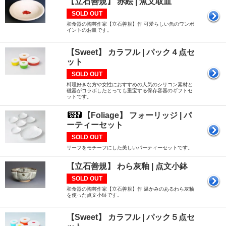
【立石善規】 赤絵 | 魚文取皿
SOLD OUT
和食器の陶芸作家【立石善規】作 可愛らしい魚のワンポ
イントのお皿です。
【Sweet】 カラフル | パック４点セ
ット
SOLD OUT
料理好きな方や女性におすすめの人気のシリコン素材と
磁器がコラボしたとっても重宝する保存容器のギフトセ
ットです。
【Foliage】 フォーリッジ | パ
ーティーセット
SOLD OUT
リーフをモチーフにした美しいパーティーセットです。
【立石善規】 わら灰釉 | 点文小鉢
SOLD OUT
和食器の陶芸作家【立石善規】作 温かみのあるわら灰釉
を使った点文小鉢です。
【Sweet】 カラフル | パック５点セ