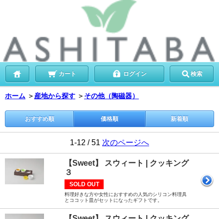
カート
ログイン
検索
ホーム
＞
産地から探す
＞
その他（陶磁器）
おすすめ順
価格順
新着順
1-12 / 51
次のページへ
【Sweet】 スウィート | クッキング
３
SOLD OUT
料理好きな方や女性におすすめの人気のシリコン料理具
とココット皿がセットになったギフトです。
【Sweet】 スウィート | クッキング