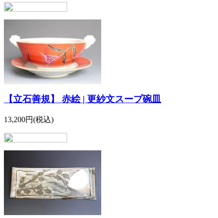
【立石善規】 赤絵 | 更紗文スープ碗皿
13,200円(税込)