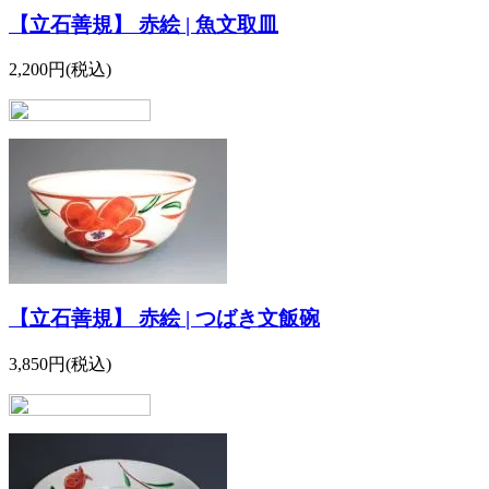
【立石善規】 赤絵 | 魚文取皿
2,200円(税込)
【立石善規】 赤絵 | つばき文飯碗
3,850円(税込)