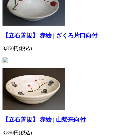
【立石善規】 赤絵 | ざくろ片口向付
3,850円(税込)
【立石善規】 赤絵 | 山帰来向付
3,850円(税込)