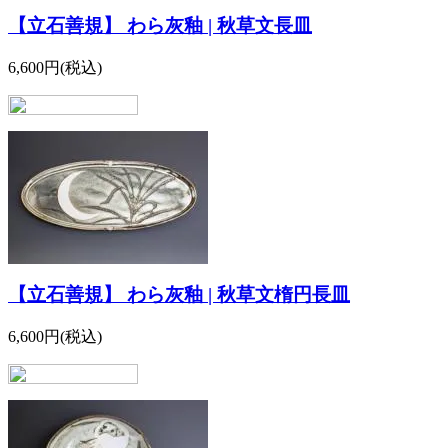
【立石善規】 わら灰釉 | 秋草文長皿
6,600円(税込)
【立石善規】 わら灰釉 | 秋草文楕円長皿
6,600円(税込)